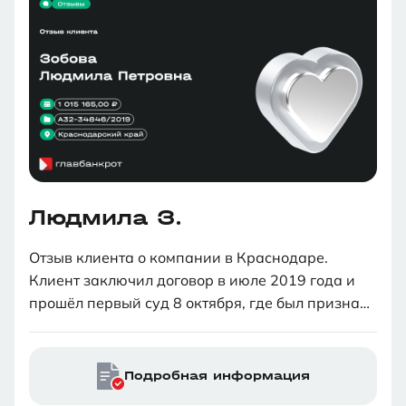
попробовать. Долго сомневалась, но после
изучения отзывов и информации на сайте
компании решилась подать заявку.
Людмила З.
Отзыв клиента о компании в Краснодаре.
Клиент заключил договор в июле 2019 года и
прошёл первый суд 8 октября, где был признан
банкротом. Второй суд был назначен на 1
апреля, но из-за коронавируса перенесён на 4
августа. В итоге всё завершилось, и решение
Подробная информация
суда было вынесено со списанием долгов.