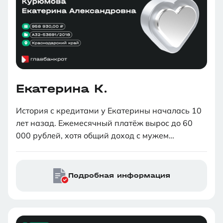
Екатерина К.
История с кредитами у Екатерины началась 10
лет назад. Ежемесячный платёж вырос до 60
000 рублей, хотя общий доход с мужем
составлял 40 000 рублей. Екатерине пришлось
брать дополнительные кредиты, чтобы погасить
старые. В конце 2018 года наша клиентка уже
Подробная информация
ждала третьего ребенка, и стало ясно, что
нужно срочно решать проблему с долгами.
Екатерина узнала о нас из рекламы компании
«Главбанкрот» в социальных сетях и решила