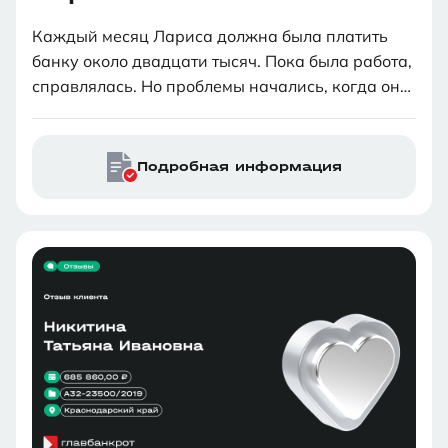
Каждый месяц Лариса должна была платить
банку около двадцати тысяч. Пока была работа,
справлялась. Но проблемы начались, когда она
лишилась работы. Денег не было, банк не шёл
на уступки. Ничего не радовало. Знакомые
посоветовали провести процедуру банкротства.
Подробная информация
Лариса вплотную занялась изучением этого
вопроса. Боялась нарваться на
недобросовестные фирмы или на аферистов.
После очень тщательного поиска остановила
свой выбор на компании «Главбанкрот».