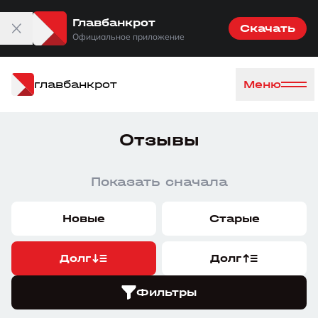
Главбанкрот
Скачать
Официальное приложение
главбанкрот
Меню
Отзывы
Показать сначала
Новые
Старые
Долг
Долг
Фильтры