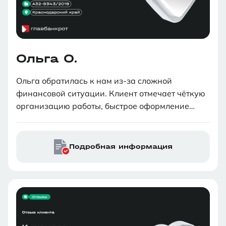
Ольга О.
Ольга обратилась к нам из-за сложной
финансовой ситуации. Клиент отмечает чёткую
организацию работы, быстрое оформление
документов и подачу заявления в суд. На
протяжении всего процесса банкротства Ольга
была в курсе событий и получала разъяснения
Подробная информация
на все вопросы.